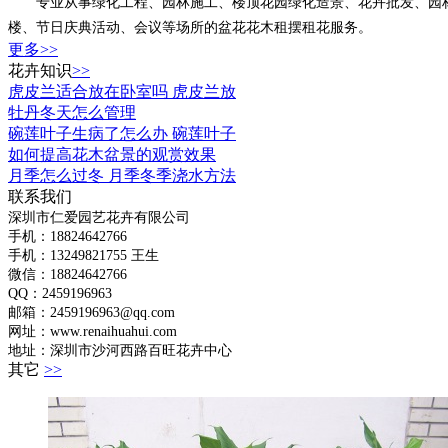
专业从事绿化工程、园林施工、楼顶花园绿化造景、花卉批发、园林绿
楼、节日庆典活动、会议等场所的盆花花木租摆租花服务。
更多>>
花卉知识
>>
虎皮兰适合放在卧室吗 虎皮兰放
牡丹冬天怎么管理
碗莲叶子生病了怎么办 碗莲叶子
如何提高花木盆景的观赏效果
月季怎么过冬 月季冬季浇水方法
联系我们
深圳市仁爱园艺花卉有限公司
手机：18824642766
手机：
13249821755 王生
微信：18824642766
QQ：2459196963
邮箱：2459196963@qq.com
网址：www.renaihuahui.com
地址：深圳市沙河西路百旺花卉中心
其它
>>