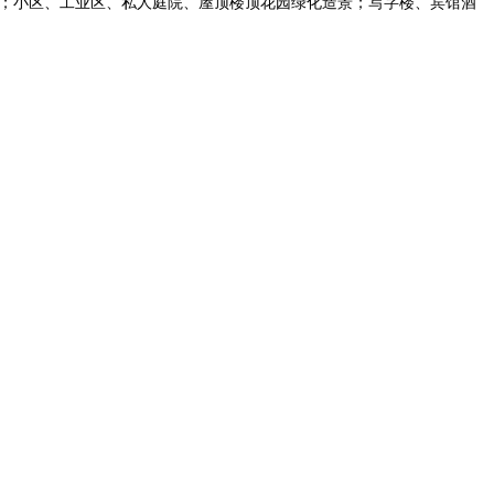
；小区、工业区、私人庭院、屋顶楼顶花园绿化造景；写字楼、宾馆酒