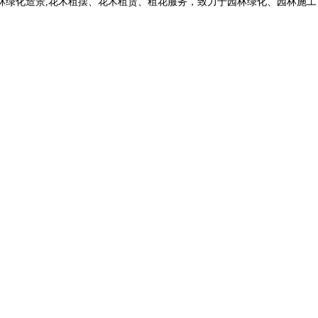
化造景,花木租摆、花木租赁、租花服务，致力于园林绿化、园林施工