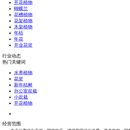
开花植物
蝴蝶兰
花槽植物
花架植物
木架植物
年桔
年花
开业花篮
行业动态
热门关键词
水养植物
花篮
新年桔树
办公室盆栽
小盆栽
开花植物
经营范围