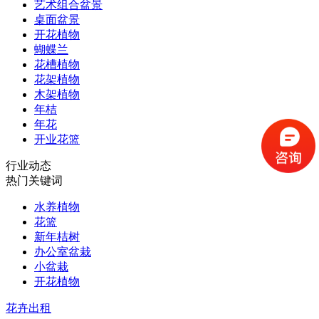
艺术组合盆景
桌面盆景
开花植物
蝴蝶兰
花槽植物
花架植物
木架植物
年桔
年花
开业花篮
行业动态
热门关键词
水养植物
花篮
新年桔树
办公室盆栽
小盆栽
开花植物
花卉出租