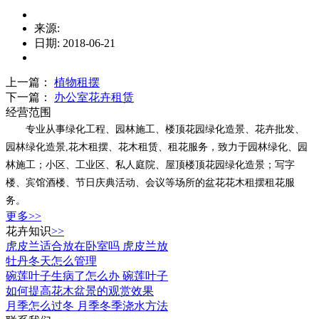
来源:
日期: 2018-06-21
上一篇：
植物租摆
下一篇：
办公室花卉租赁
经营范围
专业从事绿化工程、园林施工、楼顶花园绿化造景、花卉批发、
园林绿化造景,花木租摆、花木租赁、租花服务，致力于园林绿化、园
林施工；小区、工业区、私人庭院、屋顶楼顶花园绿化造景；写字
楼、宾馆酒楼、节日庆典活动、会议等场所的盆花花木租摆租花服
务。
更多>>
花卉知识
>>
虎皮兰适合放在卧室吗 虎皮兰放
牡丹冬天怎么管理
碗莲叶子生病了怎么办 碗莲叶子
如何提高花木盆景的观赏效果
月季怎么过冬 月季冬季浇水方法