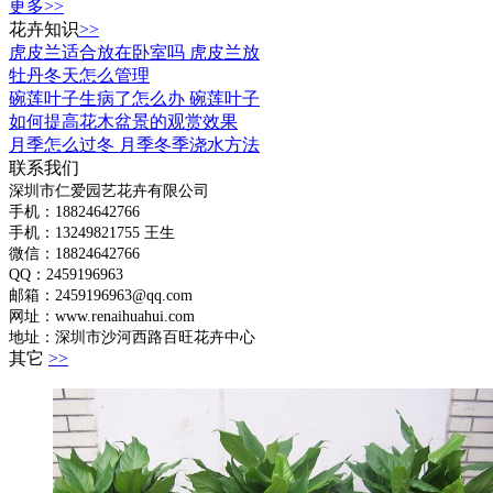
更多>>
花卉知识
>>
虎皮兰适合放在卧室吗 虎皮兰放
牡丹冬天怎么管理
碗莲叶子生病了怎么办 碗莲叶子
如何提高花木盆景的观赏效果
月季怎么过冬 月季冬季浇水方法
联系我们
深圳市仁爱园艺花卉有限公司
手机：18824642766
手机：
13249821755 王生
微信：18824642766
QQ：2459196963
邮箱：2459196963@qq.com
网址：www.renaihuahui.com
地址：深圳市沙河西路百旺花卉中心
其它
>>