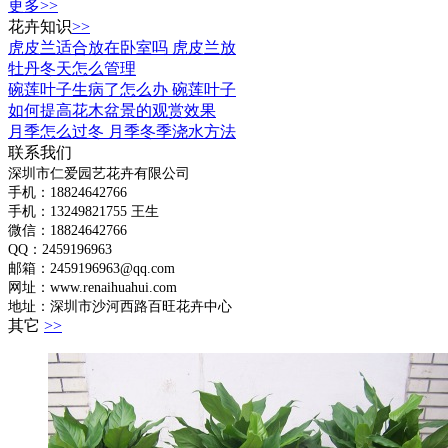
更多>>
花卉知识
>>
虎皮兰适合放在卧室吗 虎皮兰放
牡丹冬天怎么管理
碗莲叶子生病了怎么办 碗莲叶子
如何提高花木盆景的观赏效果
月季怎么过冬 月季冬季浇水方法
联系我们
深圳市仁爱园艺花卉有限公司
手机：18824642766
手机：
13249821755 王生
微信：18824642766
QQ：2459196963
邮箱：2459196963@qq.com
网址：www.renaihuahui.com
地址：深圳市沙河西路百旺花卉中心
其它
>>