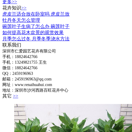
更多>>
花卉知识
>>
虎皮兰适合放在卧室吗 虎皮兰放
牡丹冬天怎么管理
碗莲叶子生病了怎么办 碗莲叶子
如何提高花木盆景的观赏效果
月季怎么过冬 月季冬季浇水方法
联系我们
深圳市仁爱园艺花卉有限公司
手机：18824642766
手机：
13249821755 王生
微信：18824642766
QQ：2459196963
邮箱：2459196963@qq.com
网址：www.renaihuahui.com
地址：深圳市沙河西路百旺花卉中心
其它
>>