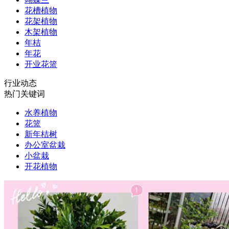
花槽植物
花架植物
木架植物
年桔
年花
开业花篮
行业动态
热门关键词
水养植物
花篮
新年桔树
办公室盆栽
小盆栽
开花植物