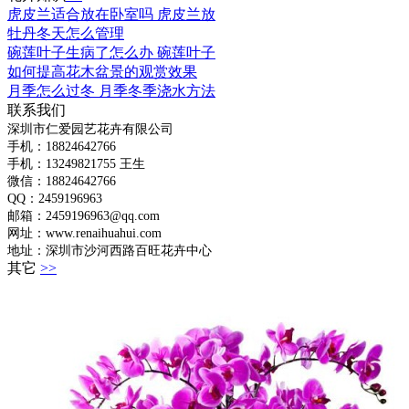
虎皮兰适合放在卧室吗 虎皮兰放
牡丹冬天怎么管理
碗莲叶子生病了怎么办 碗莲叶子
如何提高花木盆景的观赏效果
月季怎么过冬 月季冬季浇水方法
联系我们
深圳市仁爱园艺花卉有限公司
手机：18824642766
手机：
13249821755 王生
微信：18824642766
QQ：2459196963
邮箱：2459196963@qq.com
网址：www.renaihuahui.com
地址：深圳市沙河西路百旺花卉中心
其它
>>