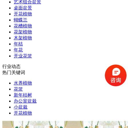
艺术组合盆景
桌面盆景
开花植物
蝴蝶兰
花槽植物
花架植物
木架植物
年桔
年花
开业花篮
行业动态
热门关键词
水养植物
花篮
新年桔树
办公室盆栽
小盆栽
开花植物