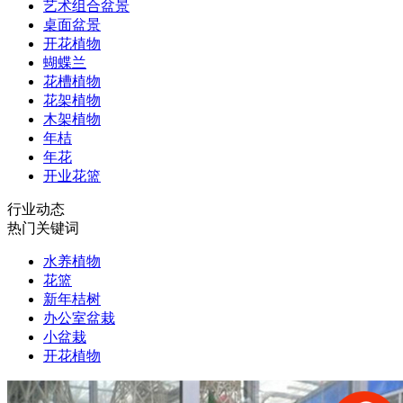
艺术组合盆景
桌面盆景
开花植物
蝴蝶兰
花槽植物
花架植物
木架植物
年桔
年花
开业花篮
行业动态
热门关键词
水养植物
花篮
新年桔树
办公室盆栽
小盆栽
开花植物