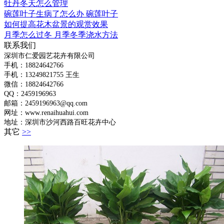
牡丹冬天怎么管理
碗莲叶子生病了怎么办 碗莲叶子
如何提高花木盆景的观赏效果
月季怎么过冬 月季冬季浇水方法
联系我们
深圳市仁爱园艺花卉有限公司
手机：18824642766
手机：
13249821755 王生
微信：18824642766
QQ：2459196963
邮箱：2459196963@qq.com
网址：www.renaihuahui.com
地址：深圳市沙河西路百旺花卉中心
其它
>>