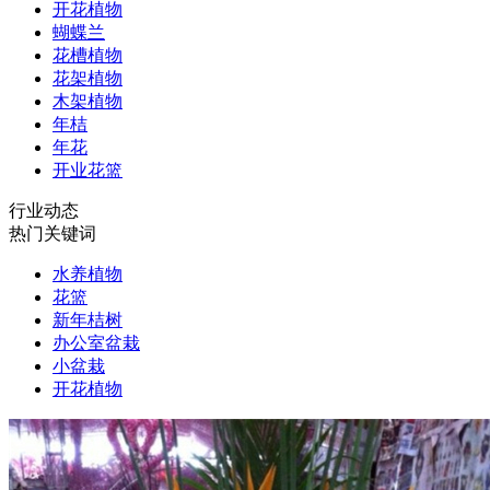
开花植物
蝴蝶兰
花槽植物
花架植物
木架植物
年桔
年花
开业花篮
行业动态
热门关键词
水养植物
花篮
新年桔树
办公室盆栽
小盆栽
开花植物