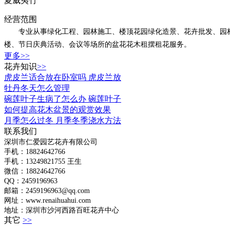
夏威夷竹
经营范围
专业从事绿化工程、园林施工、楼顶花园绿化造景、花卉批发、园林绿
楼、节日庆典活动、会议等场所的盆花花木租摆租花服务。
更多>>
花卉知识
>>
虎皮兰适合放在卧室吗 虎皮兰放
牡丹冬天怎么管理
碗莲叶子生病了怎么办 碗莲叶子
如何提高花木盆景的观赏效果
月季怎么过冬 月季冬季浇水方法
联系我们
深圳市仁爱园艺花卉有限公司
手机：18824642766
手机：
13249821755 王生
微信：18824642766
QQ：2459196963
邮箱：2459196963@qq.com
网址：www.renaihuahui.com
地址：深圳市沙河西路百旺花卉中心
其它
>>