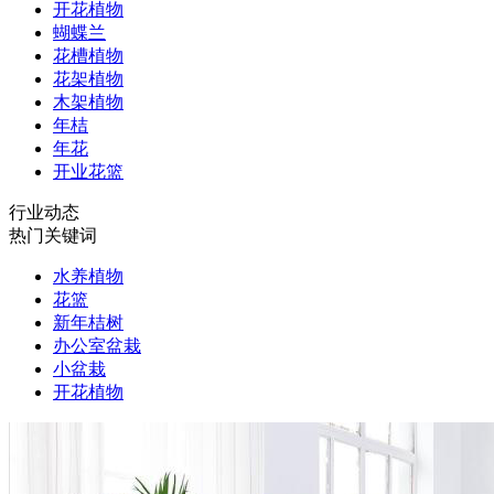
开花植物
蝴蝶兰
花槽植物
花架植物
木架植物
年桔
年花
开业花篮
行业动态
热门关键词
水养植物
花篮
新年桔树
办公室盆栽
小盆栽
开花植物