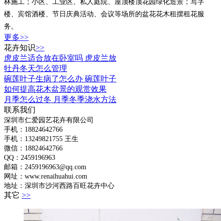
林施工；小区、工业区、私人庭院、屋顶楼顶花园绿化造景；写字
楼、宾馆酒楼、节日庆典活动、会议等场所的盆花花木租摆租花服
务。
更多>>
花卉知识
>>
虎皮兰适合放在卧室吗 虎皮兰放
牡丹冬天怎么管理
碗莲叶子生病了怎么办 碗莲叶子
如何提高花木盆景的观赏效果
月季怎么过冬 月季冬季浇水方法
联系我们
深圳市仁爱园艺花卉有限公司
手机：18824642766
手机：
13249821755 王生
微信：18824642766
QQ：2459196963
邮箱：2459196963@qq.com
网址：www.renaihuahui.com
地址：深圳市沙河西路百旺花卉中心
其它
>>